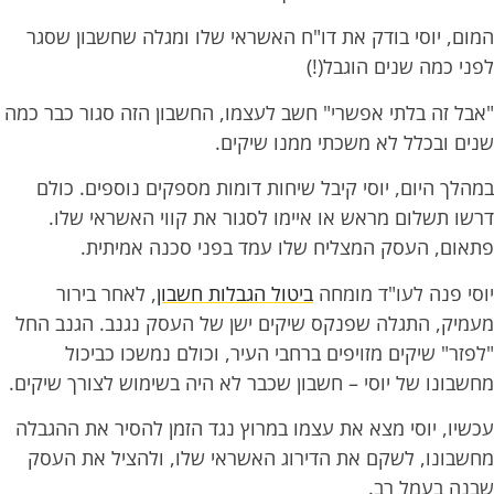
המום, יוסי בודק את דו"ח האשראי שלו ומגלה שחשבון שסגר
לפני כמה שנים הוגבל(!)
"אבל זה בלתי אפשרי" חשב לעצמו, החשבון הזה סגור כבר כמה
שנים ובכלל לא משכתי ממנו שיקים.
במהלך היום, יוסי קיבל שיחות דומות מספקים נוספים. כולם
דרשו תשלום מראש או איימו לסגור את קווי האשראי שלו.
פתאום, העסק המצליח שלו עמד בפני סכנה אמיתית.
יוסי פנה לעו"ד מומחה
ביטול הגבלות חשבון
, לאחר בירור
מעמיק, התגלה שפנקס שיקים ישן של העסק נגנב. הגנב החל
"לפזר" שיקים מזויפים ברחבי העיר, וכולם נמשכו כביכול
מחשבונו של יוסי – חשבון שכבר לא היה בשימוש לצורך שיקים.
עכשיו, יוסי מצא את עצמו במרוץ נגד הזמן להסיר את ההגבלה
מחשבונו, לשקם את הדירוג האשראי שלו, ולהציל את העסק
שבנה בעמל רב.