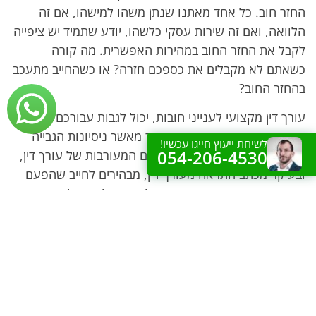
החזר חוב. כל אחד מאתנו שנתן משהו למישהו, אם זה
הלוואה, ואם זה שירות עסקי כלשהו, יודע שתמיד יש ציפייה
לקבל את החזר החוב במהירות האפשרית. מה קורה
כשאתם לא מקבלים את כספכם חזרה? או כשהחייב מתעכב
בהחזר החוב?
עורך דין מקצועי לענייני חובות, יכול לגבות עבורכם את
החוב, כנראה במהירות רבה יותר מאשר ניסיונות הגבייה
לשיחת ייעוץ חייגו עכשיו!
054-206-4530
הכושלים שלכם. דבר ראשון, עצם המעורבות של עורך דין,
ובעיקר מכתב התראה מעורך דין, מבהירים לחייב שהפעם
מדובר בעסק רציני, ושיש סיכוי לא מבוטל שההליך יגיע
לערכאה משפטית.
ישנם חובות שניתן לגבות דרך ההוצאה לפועל, אם זה צ'ק
רגיל, שטר חוב אחר, כל החלטה שיפוטית ופסק דין, כתב
ערבות, ובעצם, כל חוב שתוכלו להוכיח להוצאה לפועל
בכתב, תוכלו לנסות לגבות אותו, כמובן בעזרת עורך הדין