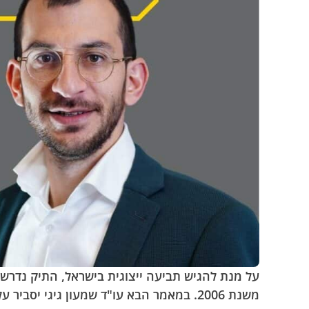
על מנת להגיש תביעה ייצוגית בישראל, התיק נדרש ב
משנת 2006. במאמר הבא עו"ד שמעון גיגי יסביר על התנאים לאישור תביעה ייצוגית והדרך לשפר את סיכוייה של התובענה להתקבל.