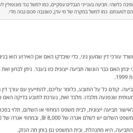
 מסיבה כלשהי. תביעה בענייני הגבלים עסקיים, כמו למשל נגד מונופולין 
הם לטענתם. כמו למשל במקרה של מי עדן, כשנגבה סכום גבוה מדי.
 עורכי דין שמעון גיגי, כדי שיבדקו האם אכן האירוע הוא בניגו
י יבחן האם כבר הוגשה תביעה ייצוגית כזו בעבר. ניתן לבחון זא
1.
יעה. קודם כל על התובע, כלומר עליכם, להתייעץ עם עורך דין 
עותית שנפגעה מלבדו. מלבד זאת, נערכת לתובע בדיקה האם פ
שור תביעה ייצוגית, לבית משפט המחוזי או השלום, תלוי בס
אגרה של 8,000 ₪, ובמחוזי אגרה של 16,000 ₪.
ביעה, היא מתנהלת, ובית המשפט גם בוחן מה הנזק.