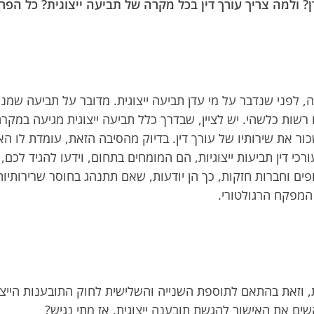
דן? ולמה צריך עורך דין בכל מקרה של תביעה ייצוגית? כל ה
זה, לפני שנדבר על מי עדן תביעה ייצוגית. מדובר על תביעה שמ
ו רשות כלשהי. יש לציין, שבדרך כלל תביעה ייצוגית מגיעה במ
ור את שירותיו של עורך דין. בדיוק מהסיבה הזאת, עומדת לו 
עורכי דין תביעות ייצוגיות, הם המומחים בתחום, וידעו להגיד ל
 גופים וחברות חזקות, כך הן יודעות, שאם תתנהג בחוסר שרירותי
המפקח הרגולטורי.
 וזאת בהתאם לתוספת השנייה והשלישית לחוק התובענות הייצוג
שים את האישור להגשת תובענה ייצוגית. אז מתי נגיש?